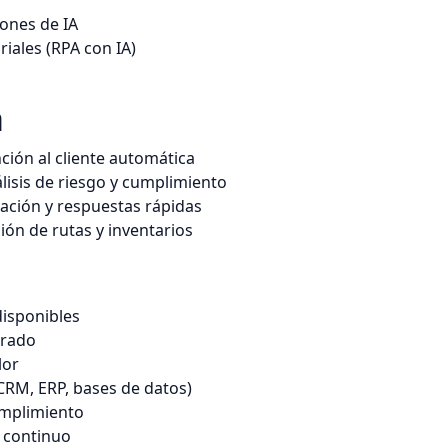
iones de IA
iales (RPA con IA)
a
ción al cliente automática
álisis de riesgo y cumplimiento
ación y respuestas rápidas
ión de rutas y inventarios
disponibles
erado
lor
CRM, ERP, bases de datos)
umplimiento
 continuo